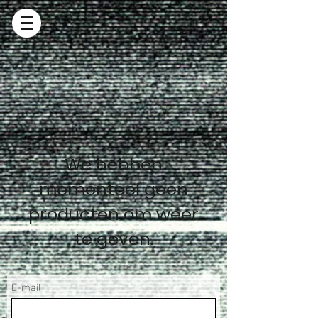
We hebben
momenteel geen
producten om weer
te geven.
E-mail